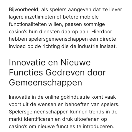
Bijvoorbeeld, als spelers aangeven dat ze liever
lagere inzetlimieten of betere mobiele
functionaliteiten willen, passen sommige
casino’s hun diensten daarop aan. Hierdoor
hebben spelersgemeenschappen een directe
invloed op de richting die de industrie inslaat.
Innovatie en Nieuwe
Functies Gedreven door
Gemeenschappen
Innovatie in de online gokindustrie komt vaak
voort uit de wensen en behoeften van spelers.
Spelersgemeenschappen kunnen trends in de
markt identificeren en druk uitoefenen op
casino’s om nieuwe functies te introduceren.