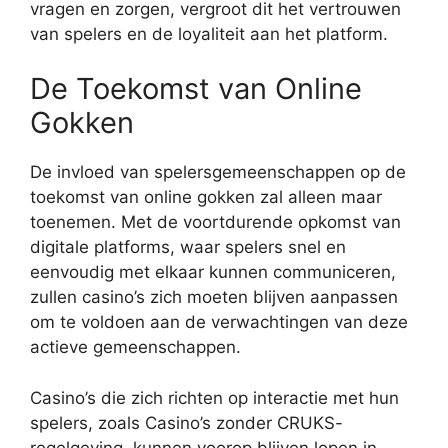
vragen en zorgen, vergroot dit het vertrouwen
van spelers en de loyaliteit aan het platform.
De Toekomst van Online
Gokken
De invloed van spelersgemeenschappen op de
toekomst van online gokken zal alleen maar
toenemen. Met de voortdurende opkomst van
digitale platforms, waar spelers snel en
eenvoudig met elkaar kunnen communiceren,
zullen casino’s zich moeten blijven aanpassen
om te voldoen aan de verwachtingen van deze
actieve gemeenschappen.
Casino’s die zich richten op interactie met hun
spelers, zoals Casino’s zonder CRUKS-
regelgeving, kunnen voorop blijven lopen in