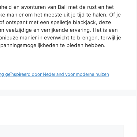
heid en avonturen van Bali met de rust en het
 manier om het meeste uit je tijd te halen. Of je
f ontspant met een spelletje blackjack, deze
en veelzijdige en verrijkende ervaring. Het is een
ieuze manier in evenwicht te brengen, terwijl je
tspanningsmogelijkheden te bieden hebben.
ding geïnspireerd door Nederland voor moderne huizen