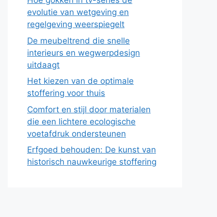
Hoe gokken in tv-series de
evolutie van wetgeving en
regelgeving weerspiegelt
De meubeltrend die snelle
interieurs en wegwerpdesign
uitdaagt
Het kiezen van de optimale
stoffering voor thuis
Comfort en stijl door materialen
die een lichtere ecologische
voetafdruk ondersteunen
Erfgoed behouden: De kunst van
historisch nauwkeurige stoffering