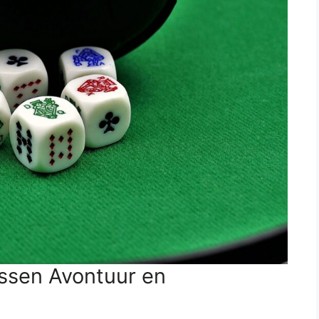
ssen Avontuur en