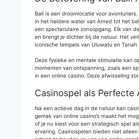
Bali is een droomlocatie voor avonturiers. 
in het heldere water van Amed tot het b
een spectaculaire zonsopgang. Elk van de
en brengt je dichter bij de natuur. Het ve
iconische tempels van Uluwatu en Tanah Lo
Deze fysieke en mentale stimulatie kan 
momenten van ontspanning, zoals een spel
in een online casino. Deze afwisseling zor
Casinospel als Perfecte
Na een actieve dag in de natuur kan casi
gemak van online casino’s maakt het moge
of je nu kiest voor een strategisch spel a
ervaring. Casinospelen bieden niet allee