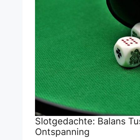
Slotgedachte: Balans Tu
Ontspanning