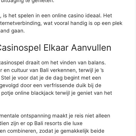
uitdaging te genieten.
t, is het spelen in een online casino ideaal. Het
nternetverbinding, wat vooral handig is op een plek
 hand gaan.
asinospel Elkaar Aanvullen
asinospel draait om het vinden van balans.
n cultuur van Bali verkennen, terwijl je ’s
tel je voor dat je de dag begint met een
evolgd door een verfrissende duik bij de
otje online blackjack terwijl je geniet van het
 mentale ontspanning maakt je reis niet alleen
n zijn er op Bali resorts die luxe
en combineren, zodat je gemakkelijk beide