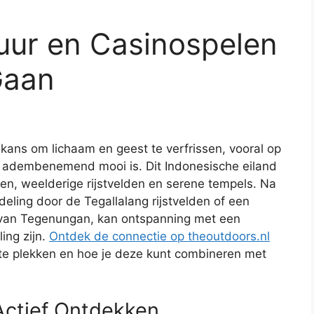
uur en Casinospelen
Gaan
kans om lichaam en geest te verfrissen, vooral op
 adembenemend mooi is. Dit Indonesische eiland
den, weelderige rijstvelden en serene tempels. Na
eling door de Tegallalang rijstvelden of een
van Tegenungan, kan ontspanning met een
ing zijn.
Ontdek de connectie op theoutdoors.nl
iste plekken en hoe je deze kunt combineren met
 Actief Ontdekken