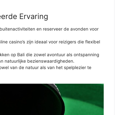
erde Ervaring
 buitenactiviteiten en reserveer de avonden voor
line casino’s zijn ideaal voor reizigers die flexibel
ekken op Bali die zowel avontuur als ontspanning
van natuurlijke bezienswaardigheden.
wel van de natuur als van het spelplezier te