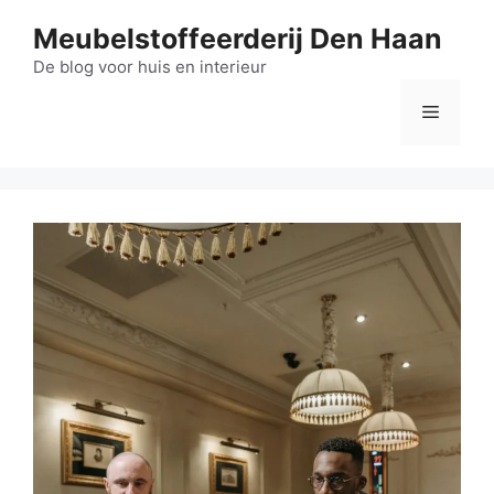
Ga
Meubelstoffeerderij Den Haan
naar
de
De blog voor huis en interieur
inhoud
Menu