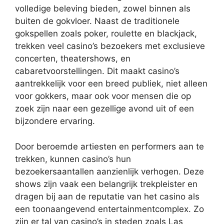
volledige beleving bieden, zowel binnen als
buiten de gokvloer. Naast de traditionele
gokspellen zoals poker, roulette en blackjack,
trekken veel casino’s bezoekers met exclusieve
concerten, theatershows, en
cabaretvoorstellingen. Dit maakt casino’s
aantrekkelijk voor een breed publiek, niet alleen
voor gokkers, maar ook voor mensen die op
zoek zijn naar een gezellige avond uit of een
bijzondere ervaring.
Door beroemde artiesten en performers aan te
trekken, kunnen casino’s hun
bezoekersaantallen aanzienlijk verhogen. Deze
shows zijn vaak een belangrijk trekpleister en
dragen bij aan de reputatie van het casino als
een toonaangevend entertainmentcomplex. Zo
zijn er tal van casino’s in steden zoals Las