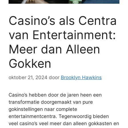
Casino’s als Centra
van Entertainment:
Meer dan Alleen
Gokken
oktober 21, 2024
door
Brooklyn Hawkins
Casino’s hebben door de jaren heen een
transformatie doorgemaakt van pure
gokinstellingen naar complete
entertainmentcentra. Tegenwoordig bieden
veel casino’s veel meer dan alleen gokkasten en