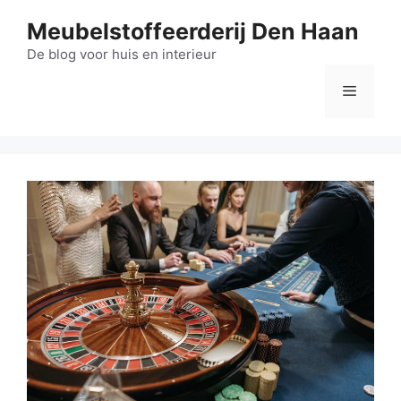
Ga
Meubelstoffeerderij Den Haan
naar
de
De blog voor huis en interieur
inhoud
Menu