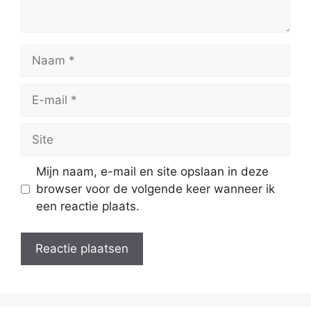
Naam
E-
mail
Site
Mijn naam, e-mail en site opslaan in deze
browser voor de volgende keer wanneer ik
een reactie plaats.