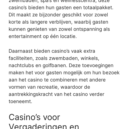
zwembaden, spa’s en wellnesscentra, deze
casino’s bieden hun gasten een totaalpakket.
Dit maakt ze bijzonder geschikt voor zowel
korte als langere verblijven, waarbij gasten
kunnen genieten van zowel ontspanning als
entertainment op één locatie.
Daarnaast bieden casino’s vaak extra
faciliteiten, zoals zwembaden, winkels,
nachtclubs en golfbanen. Deze toevoegingen
maken het voor gasten mogelijk om hun bezoek
aan het casino te combineren met andere
vormen van recreatie, waardoor de
aantrekkingskracht van het casino verder
toeneemt.
Casino’s voor
Vergaderingen en