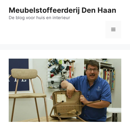
Ga
Meubelstoffeerderij Den Haan
naar
de
De blog voor huis en interieur
inhoud
Menu