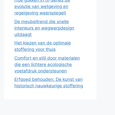
Hoe gokken in tv-series de
evolutie van wetgeving en
regelgeving weerspiegelt
De meubeltrend die snelle
interieurs en wegwerpdesign
uitdaagt
Het kiezen van de optimale
stoffering voor thuis
Comfort en stijl door materialen
die een lichtere ecologische
voetafdruk ondersteunen
Erfgoed behouden: De kunst van
historisch nauwkeurige stoffering