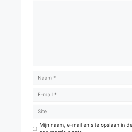
Reactie
Naam
E-
mail
Site
Mijn naam, e-mail en site opslaan in 