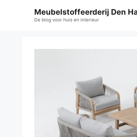
Ga
Meubelstoffeerderij Den H
naar
de
De blog voor huis en interieur
inhoud