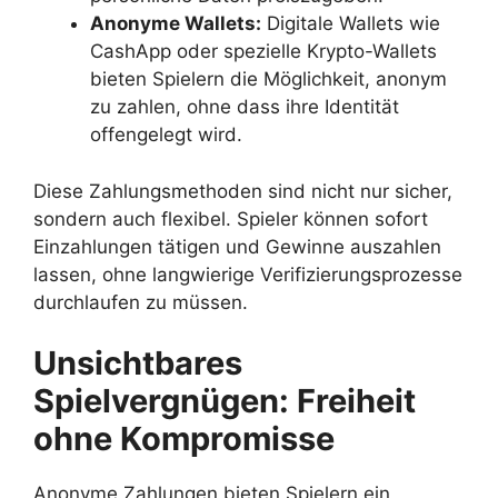
Anonyme Wallets:
Digitale Wallets wie
CashApp oder spezielle Krypto-Wallets
bieten Spielern die Möglichkeit, anonym
zu zahlen, ohne dass ihre Identität
offengelegt wird.
Diese Zahlungsmethoden sind nicht nur sicher,
sondern auch flexibel. Spieler können sofort
Einzahlungen tätigen und Gewinne auszahlen
lassen, ohne langwierige Verifizierungsprozesse
durchlaufen zu müssen.
Unsichtbares
Spielvergnügen: Freiheit
ohne Kompromisse
Anonyme Zahlungen bieten Spielern ein