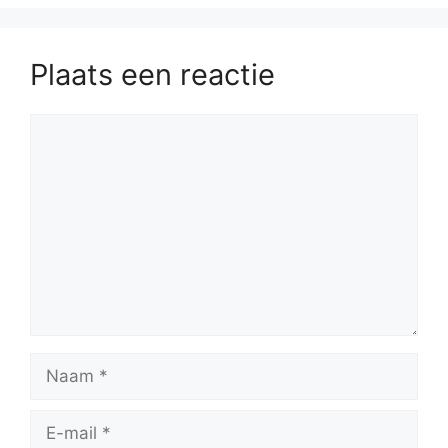
Plaats een reactie
Reactie
Naam
E-
mail