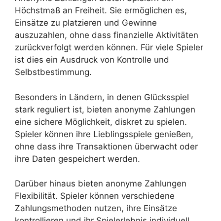
Höchstmaß an Freiheit. Sie ermöglichen es,
Einsätze zu platzieren und Gewinne
auszuzahlen, ohne dass finanzielle Aktivitäten
zurückverfolgt werden können. Für viele Spieler
ist dies ein Ausdruck von Kontrolle und
Selbstbestimmung.
Besonders in Ländern, in denen Glücksspiel
stark reguliert ist, bieten anonyme Zahlungen
eine sichere Möglichkeit, diskret zu spielen.
Spieler können ihre Lieblingsspiele genießen,
ohne dass ihre Transaktionen überwacht oder
ihre Daten gespeichert werden.
Darüber hinaus bieten anonyme Zahlungen
Flexibilität. Spieler können verschiedene
Zahlungsmethoden nutzen, ihre Einsätze
kontrollieren und ihr Spielerlebnis individuell