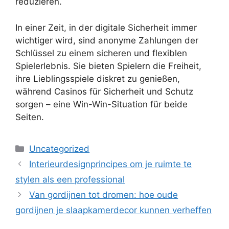
reduzieren.
In einer Zeit, in der digitale Sicherheit immer
wichtiger wird, sind anonyme Zahlungen der
Schlüssel zu einem sicheren und flexiblen
Spielerlebnis. Sie bieten Spielern die Freiheit,
ihre Lieblingsspiele diskret zu genießen,
während Casinos für Sicherheit und Schutz
sorgen – eine Win-Win-Situation für beide
Seiten.
Categorieën
Uncategorized
Interieurdesignprincipes om je ruimte te
stylen als een professional
Van gordijnen tot dromen: hoe oude
gordijnen je slaapkamerdecor kunnen verheffen